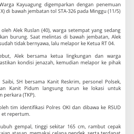
Warga Kayuagung digemparkan dengan penemuan
. X) di bawah jembatan tol STA-326 pada Minggu (11/5)
 oleh Alek Ruslan (40), warga setempat yang sedang
kan burung. Saat melintas di bawah jembatan, Alek
sudah tidak bernyawa, lalu melapor ke Ketua RT 04.
rsebut, Alek bersama ketua lingkungan dan warga
stikan kondisi jenazah, kemudian melapor ke pihak
 Saibi, SH bersama Kanit Reskrim, personel Polsek,
dan Kanit Pidum langsung turun ke lokasi untuk
n perkara (TKP).
leh tim identifikasi Polres OKI dan dibawa ke RSUD
 et repertum.
ertubuh gempal, tinggi sekitar 165 cm, rambut cepak
aian atasan, memakai celana pendek, serta terdapat