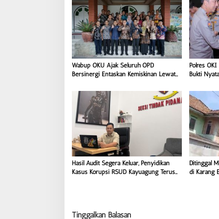
Wabup OKU Ajak Seluruh OPD
Polres OKI 
Bersinergi Entaskan Kemiskinan Lewat
Bukti Nyat
Program 3 Juta Rumah
Pelayanan 
Hasil Audit Segera Keluar, Penyidikan
Ditinggal 
Kasus Korupsi RSUD Kayuagung Terus
di Karang 
Berjalan
Tinggalkan Balasan