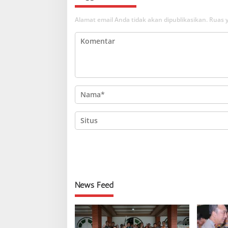
Alamat email Anda tidak akan dipublikasikan.
Ruas y
News Feed