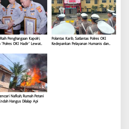
Raih Penghargaan Kapolri,
Polantas Karib, Satlantas Polres OKI
a “Polres OKI Hadir” Lewat
Kedepankan Pelayanan Humanis dan
Prima
Berintegritas
Mencari Nafkah, Rumah Petani
Endah Hangus Dilalap Api