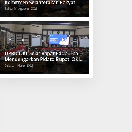
Komitmen Sejahterakan Rakyat
Sabtu, 16 Agustus 2025
DPRD OKI Gelar Rapat Paripurna
Mendengarkan Pidato Bupati OKI
2025-2030
Selasa, 4 Maret 2025