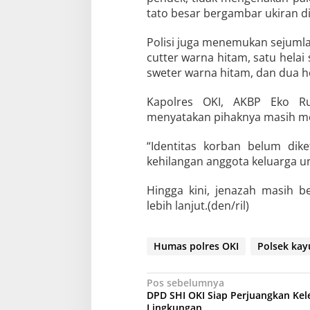
tato besar bergambar ukiran d
Polisi juga menemukan sejumlah 
cutter warna hitam, satu helai
sweter warna hitam, dan dua he
Kapolres OKI, AKBP Eko R
menyatakan pihaknya masih me
“Identitas korban belum di
kehilangan anggota keluarga u
Hingga kini, jenazah masih b
lebih lanjut.(den/ril)
Humas polres OKI
Polsek ka
N
Pos sebelumnya
DPD SHI OKI Siap Perjuangkan Kel
a
Lingkungan