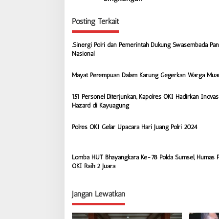
v
Posting Terkait
i
g
.Sinergi Polri dan Pemerintah Dukung Swasembada Pa
a
Nasional
s
Mayat Perempuan Dalam Karung Gegerkan Warga Mua
i
p
151 Personel Diterjunkan, Kapolres OKI Hadirkan Inovasi
o
Hazard di Kayuagung
s
Polres OKI Gelar Upacara Hari Juang Polri 2024
Lomba HUT Bhayangkara Ke-78 Polda Sumsel, Humas P
OKI Raih 2 Juara
Jangan Lewatkan