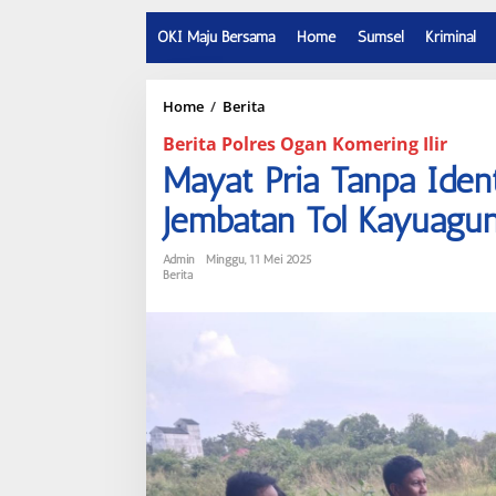
OKI Maju Bersama
Home
Sumsel
Kriminal
Home
/
Berita
M
a
Berita Polres Ogan Komering Ilir
y
a
Mayat Pria Tanpa Iden
t
P
Jembatan Tol Kayuagu
r
i
Admin
Minggu, 11 Mei 2025
a
Berita
T
a
n
p
a
I
d
e
n
t
i