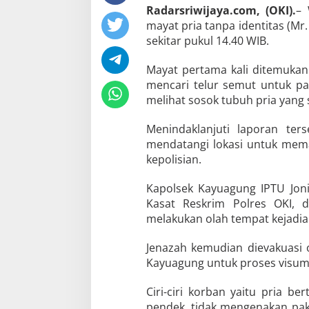
a
Radarsriwijaya.com, (OKI).
– 
n
mayat pria tanpa identitas (Mr
T
sekitar pukul 14.40 WIB.
o
l
Mayat pertama kali ditemukan
K
a
mencari telur semut untuk pa
y
melihat sosok tubuh pria yang 
u
a
Menindaklanjuti laporan te
g
mendatangi lokasi untuk mema
u
n
kepolisian.
g
Kapolsek Kayuagung IPTU Joni
Kasat Reskrim Polres OKI, 
melakukan olah tempat kejadia
Jenazah kemudian dievakuasi o
Kayuagung untuk proses visum
Ciri-ciri korban yaitu pria b
pendek, tidak mengenakan pak