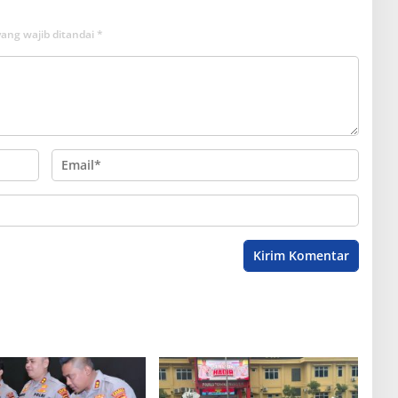
ang wajib ditandai
*