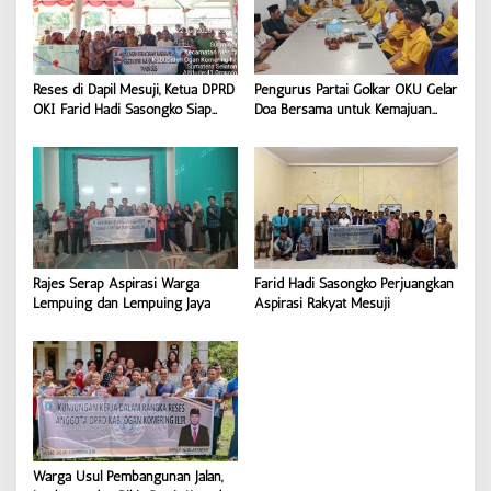
i
p
o
Reses di Dapil Mesuji, Ketua DPRD
Pengurus Partai Golkar OKU Gelar
s
OKI Farid Hadi Sasongko Siap
Doa Bersama untuk Kemajuan
Perjuangkan Aspirasi Warga
Partai
Rajes Serap Aspirasi Warga
Farid Hadi Sasongko Perjuangkan
Lempuing dan Lempuing Jaya
Aspirasi Rakyat Mesuji
Warga Usul Pembangunan Jalan,