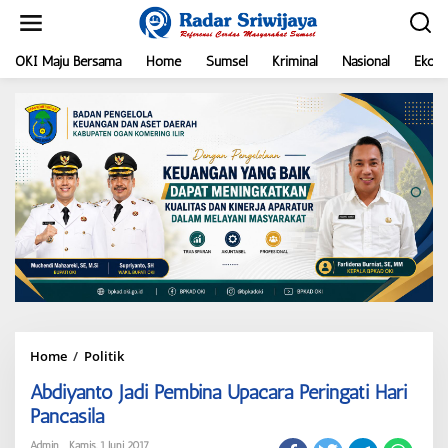
L
e
w
a
OKI Maju Bersama
Home
Sumsel
Kriminal
Nasional
Ekon
t
i
k
e
k
o
n
t
e
n
Home
/
Politik
A
b
Abdiyanto Jadi Pembina Upacara Peringati Hari
d
i
Pancasila
y
a
Admin
Kamis, 1 Juni 2017