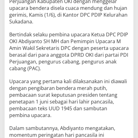
i
Perjuangan Kabupaten OKI dengan menggelar
n
upacara bendera disela cuaca mendung dan hujan
g
gerimis, Kamis (1/6), di Kantor DPC PDIP Kelurahan
a
Sukadana.
t
i
H
Bertindak selaku pembina upacara Ketua DPC PDIP
a
OKI Abdiyanto SH MH dan Pemimpin Upacara M
r
Amin Wakil Sekretaris DPC dengan peserta upacara
i
berasal dari para anggota DPRD OKI dari partai PDI
P
a
Perjuangan, pengurus cabang, pengurus anak
n
cabang (PAC).
c
a
Upacara yang pertama kali dilaksanakan ini diawali
s
dengan pengibaran bendera merah putih,
i
l
pembacaan surat keputusan presiden tentang
a
penetapan 1 juni sebagai hari lahir pancasila,
pembacaan teks UUD 1945 dan sambutan
pembina upacara.
Dalam sambutannya, Abdiyanto mengatakan,
momentum peringatan hari pancasila ini