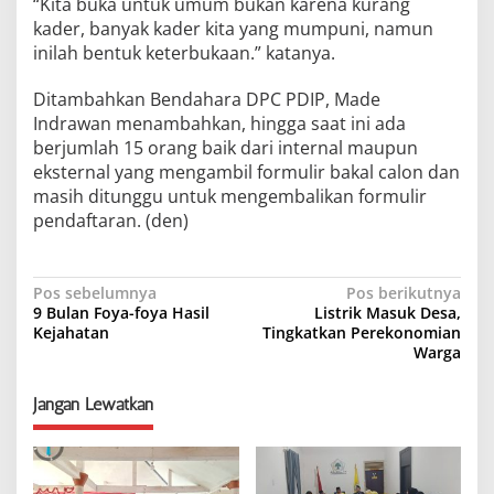
“Kita buka untuk umum bukan karena kurang
kader, banyak kader kita yang mumpuni, namun
inilah bentuk keterbukaan.” katanya.
Ditambahkan Bendahara DPC PDIP, Made
Indrawan menambahkan, hingga saat ini ada
berjumlah 15 orang baik dari internal maupun
eksternal yang mengambil formulir bakal calon dan
masih ditunggu untuk mengembalikan formulir
pendaftaran. (den)
N
Pos sebelumnya
Pos berikutnya
9 Bulan Foya-foya Hasil
Listrik Masuk Desa,
a
Kejahatan
Tingkatkan Perekonomian
Warga
v
i
Jangan Lewatkan
g
a
s