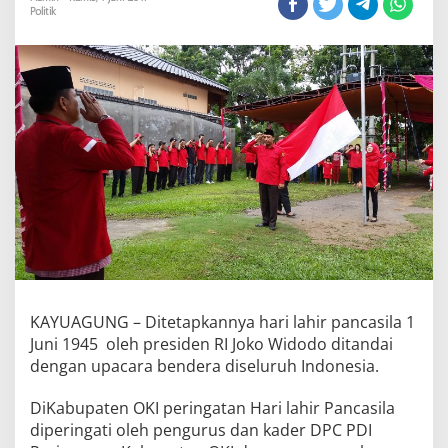
Politik
n
t
o
J
a
d
i
P
e
m
b
i
n
a
U
p
a
KAYUAGUNG – Ditetapkannya hari lahir pancasila 1
c
a
Juni 1945 oleh presiden RI Joko Widodo ditandai
r
dengan upacara bendera diseluruh Indonesia.
a
P
DiKabupaten OKI peringatan Hari lahir Pancasila
e
diperingati oleh pengurus dan kader DPC PDI
r