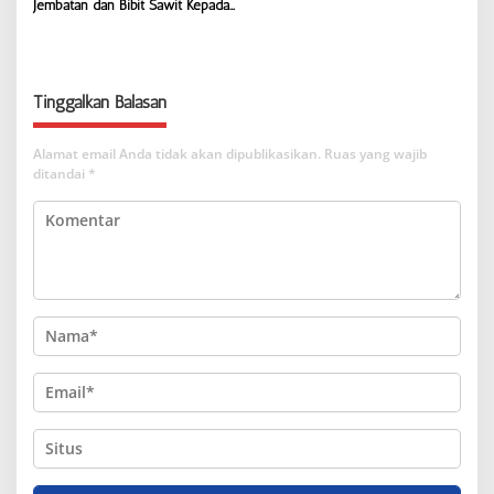
Jembatan dan Bibit Sawit Kepada
Gede Aryawan
Tinggalkan Balasan
Alamat email Anda tidak akan dipublikasikan.
Ruas yang wajib
ditandai
*