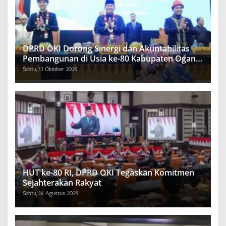
DPRD OKI Dorong Sinergi dan Akuntabilitas
Pembangunan di Usia ke-80 Kabupaten Ogan
Komering Ilir
Sabtu, 11 Oktober 2025
HUT ke-80 RI, DPRD OKI Tegaskan Komitmen
Sejahterakan Rakyat
Sabtu, 16 Agustus 2025